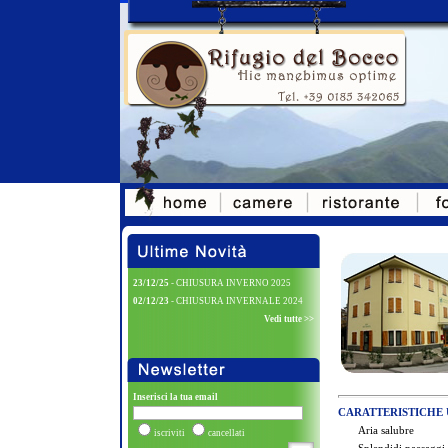
23/12/25
- CHIUSURA INVERNO 2025
02/12/23
- CHIUSURA INVERNALE 2024
Vedi tutte >>
Inserisci la tua email
CARATTERISTICHE
Aria salubre
iscriviti
cancellati