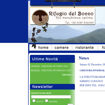
News
Sabato 02 Dicembre 2
23/12/25
- CHIUSURA INVERNO 2025
CHIUSURA INVERNALE
02/12/23
- CHIUSURA INVERNALE 2024
Vedi tutte >>
LA STRUTTURA RIAP
SABATO 12/04/2025
PER INFO TEL. 0185/
Inserisci la tua email
iscriviti
cancellati